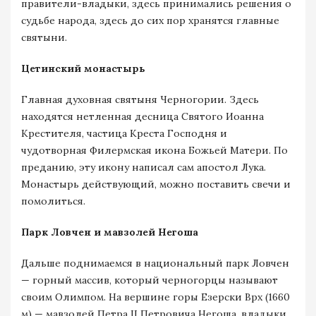
правители-владыки, здесь принимались решения о
судьбе народа, здесь до сих пор хранятся главные
святыни.
Цетинский монастырь
Главная духовная святыня Черногории. Здесь
находятся нетленная десница Святого Иоанна
Крестителя, частица Креста Господня и
чудотворная Филермская икона Божьей Матери. По
преданию, эту икону написал сам апостол Лука.
Монастырь действующий, можно поставить свечи и
помолиться.
Парк Ловчен и мавзолей Негоша
Дальше поднимаемся в национальный парк Ловчен
— горный массив, который черногорцы называют
своим Олимпом. На вершине горы Езерски Врх (1660
м) — мавзолей Петра II Петровича Негоша, владыки,