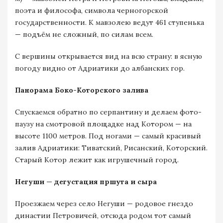
поэта и философа, символа черногорской
государственности. К мавзолею ведут 461 ступенька
— подъём не сложный, по силам всем.
С вершины открывается вид на всю страну: в ясную
погоду видно от Адриатики до албанских гор.
Панорама Боко-Которского залива
Спускаемся обратно по серпантину и делаем фото-
паузу на смотровой площадке над Котором — на
высоте 1100 метров. Под ногами — самый красивый
залив Адриатики: Тиватский, Рисанский, Которский.
Старый Котор лежит как игрушечный город.
Негуши — дегустация пршута и сыра
Проезжаем через село Негуши — родовое гнездо
династии Петровичей, отсюда родом тот самый